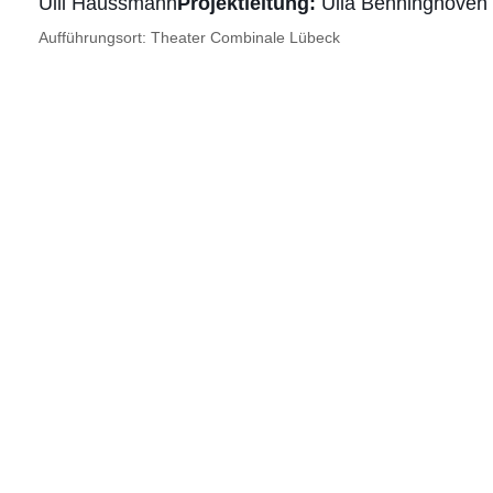
Ulli Haussmann
Projektleitung:
Ulla Benninghoven
Aufführungsort: Theater Combinale Lübeck