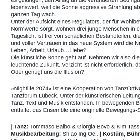
es gelungen, den Alltag an die veränderten Beding
lebenswert, weil die Sonne aggressive Strahlung a
ganzen Tag wach.
Unter der Aufsicht eines Regulators, der für Wohlbe
Normwerte sorgt, wohnen drei junge Menschen in ei
Tageslicht ist frei von schädlichen Bestandteilen, d
und voller Vertrauen in das neue System wird die N
Leben, Arbeit, Urlaub…Liebe?
Die künstliche Sonne geht auf. Nehmen wir also die
leuchtende Zukunft. Verzicht ist nicht erforderlich,
Oder genügt uns die Illusion?
»Nightlife 2074« ist eine Kooperation von TanzOr
Tanzforum Lübeck. Unter der künstlerischen Leitung
Tanz, Text und Musik entstanden. In bewegenden 
entfaltet das Ensemble eine originelle Bewegungs-
|
Tanz:
Tommaso Balbo & Giorgia Bovo & Kim Tassi
Musikbearbeitung:
Shiao Ing Oei, |
Kostüm, Bühn