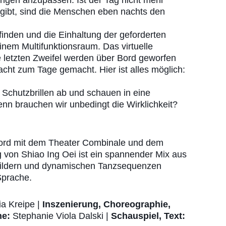
ungen anzupassen: Ist der Tag nicht mehr
bgibt, sind die Menschen eben nachts den
finden und die Einhaltung der geforderten
nem Multifunktionsraum. Das virtuelle
ie letzten Zweifel werden über Bord geworfen
acht zum Tage gemacht. Hier ist alles möglich:
 Schutzbrillen ab und schauen in eine
 denn brauchen wir unbedingt die Wirklichkeit?
tNord mit dem Theater Combinale und dem
 von Shiao Ing Oei ist ein spannender Mix aus
Bildern und dynamischen Tanzsequenzen
Sprache.
a Kreipe |
Inszenierung, Choreographie,
e:
Stephanie Viola Dalski |
Schauspiel, Text: