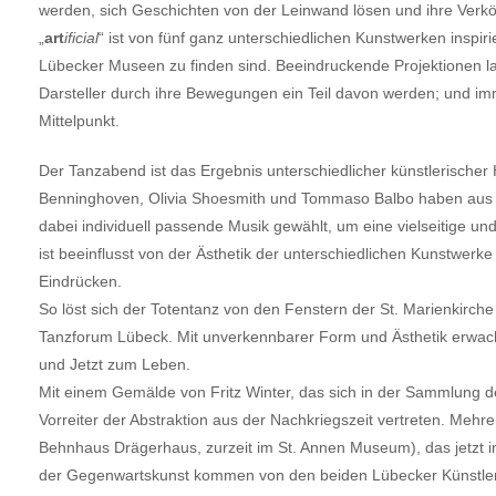
werden, sich Geschichten von der Leinwand lösen und ihre Verkö
„
art
ificial
“ ist von fünf ganz unterschiedlichen Kunstwerken inspir
Lübecker Museen zu finden sind. Beeindruckende Projektionen l
Darsteller durch ihre Bewegungen ein Teil davon werden; und im
Mittelpunkt.
Der Tanzabend ist das Ergebnis unterschiedlicher künstlerischer 
Benninghoven, Olivia Shoesmith und Tommaso Balbo haben aus v
dabei individuell passende Musik gewählt, um eine vielseitige u
ist beeinflusst von der Ästhetik der unterschiedlichen Kunstwerke
Eindrücken.
So löst sich der Totentanz von den Fenstern der St. Marienkirch
Tanzforum Lübeck. Mit unverkennbarer Form und Ästhetik erwach
und Jetzt zum Leben.
Mit einem Gemälde von Fritz Winter, das sich in der Sammlung der
Vorreiter der Abstraktion aus der Nachkriegszeit vertreten. Mehr
Behnhaus Drägerhaus, zurzeit im St. Annen Museum), das jetzt 
der Gegenwartskunst kommen von den beiden Lübecker Künstler