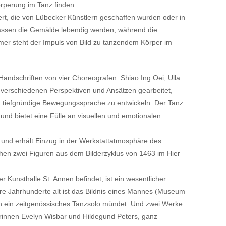
rperung im Tanz finden.
iert, die von Lübecker Künstlern geschaffen wurden oder in
assen die Gemälde lebendig werden, während die
mer steht der Impuls von Bild zu tanzendem Körper im
Handschriften von vier Choreografen. Shiao Ing Oei, Ulla
erschiedenen Perspektiven und Ansätzen gearbeitet,
nd tiefgründige Bewegungssprache zu entwickeln. Der Tanz
 und bietet eine Fülle an visuellen und emotionalen
e und erhält Einzug in der Werkstattatmosphäre des
en zwei Figuren aus dem Bilderzyklus von 1463 im Hier
 Kunsthalle St. Annen befindet, ist ein wesentlicher
ere Jahrhunderte alt ist das Bildnis eines Mannes (Museum
in ein zeitgenössisches Tanzsolo mündet. Und zwei Werke
innen Evelyn Wisbar und Hildegund Peters, ganz